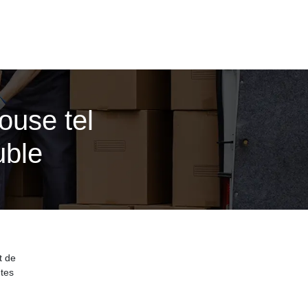
ouse tel
uble
t de
tes