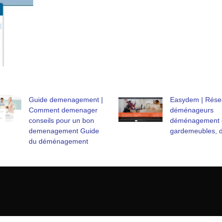
Guide demenage­ment |
Easydem | Rése
Comment demenager
déménageurs
conseils pour un bon
déménage­ment 
demenage­ment Guide
gardemeubles, d
du déménage­ment