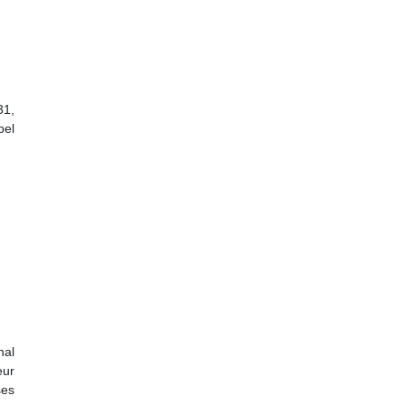
1,
bel
nal
eur
ses