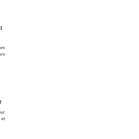
t
t
ses
urs
r
ur
 et