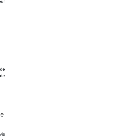
our
 de
 de
de
vis