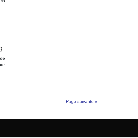
els
g
 de
sur
Page suivante »