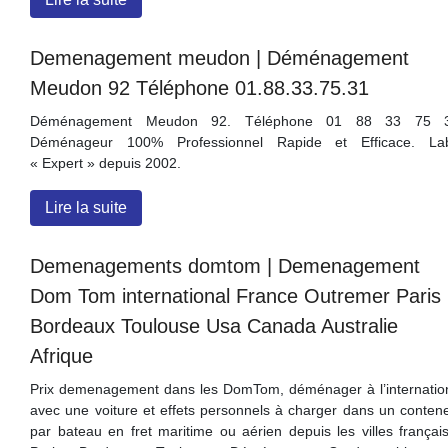
Demenage­ment meudon | Déménage­ment
Meudon 92 Téléphone 01.88.33.75.31
Déménagement Meudon 92. Téléphone 01 88 33 75 3
Déménageur 100% Professionnel Rapide et Efficace. La
« Expert » depuis 2002.
Lire la suite
Demenage­ments domtom | Demenage­ment
Dom Tom in­ter­natio­nal France Outremer Paris
Bordeaux Toulouse Usa Canada Australie
Afrique
Prix demenagement dans les DomTom, déménager à l’internatio
avec une voiture et effets personnels à charger dans un conten
par bateau en fret maritime ou aérien depuis les villes françai